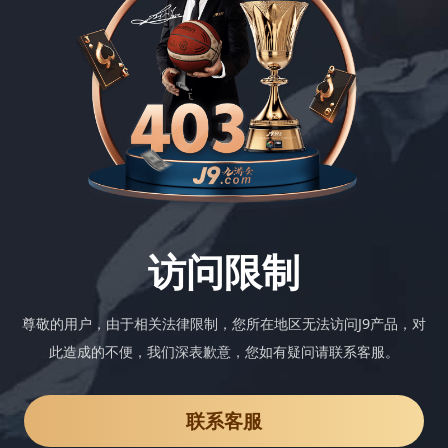
访问限制
尊敬的用户，由于相关法律限制，您所在地区无法访问J9产品，对
此造成的不便，我们深表歉意，您如有疑问请联系客服。
联系客服